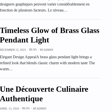
designers graphiques peuvent varier considérablement en
fonction de plusieurs facteurs. Le niveau…
Timeless Glow of Brass Glass
Pendant Light
BLOG
DECEMBER 13, 2025
BY
ADMIN
Elegant Design AppealA brass glass pendant light brings a
refined look that blends classic charm with modern taste The
warm…
Une Découverte Culinaire
Authentique
BLOG
APRIL 13, 2026
BY
ADMIN