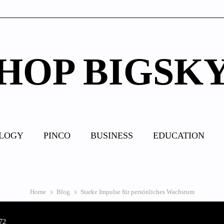
HOP BIGSK
LOGY
PINCO
BUSINESS
EDUCATION
Home
Blog
Starke Impulse für persönliches Wachstum
72