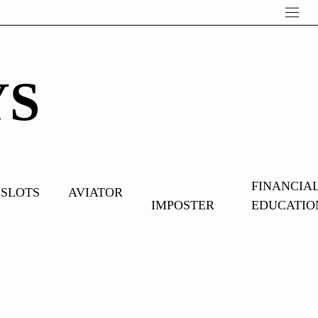
YS
OVERCOME
FINANCIA
SLOTS
AVIATOR
IMPOSTER
EDUCATIO
SYNDROME