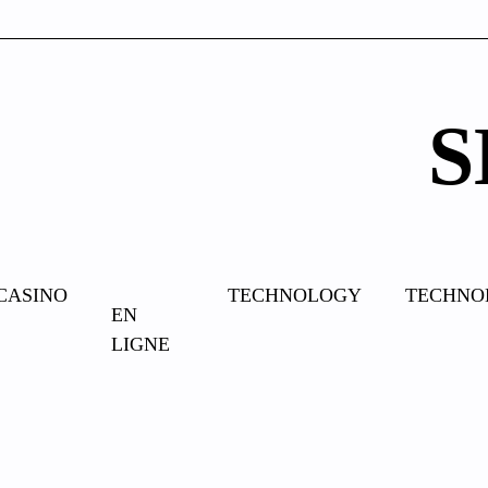
Skip
to
content
S
CASINO
CASINO
TECHNOLOGY
TECHNO
EN
LIGNE
FR