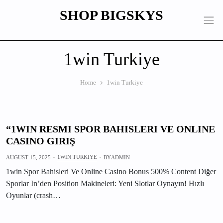
Skip
SHOP BIGSKYS
to
content
1win Turkiye
Home
1win Turkiye
“1WIN RESMI SPOR BAHISLERI VE ONLINE
CASINO GIRIŞ
1WIN TURKIYE
AUGUST 15, 2025
BY
ADMIN
1win Spor Bahisleri Ve Online Casino Bonus 500% Content Diğer
Sporlar In’den Position Makineleri: Yeni Slotlar Oynayın! Hızlı
Oyunlar (crash…