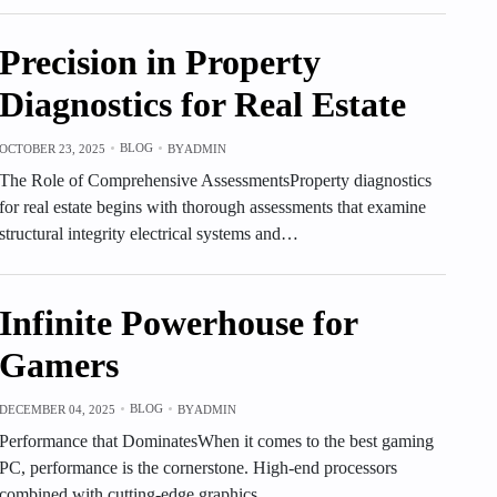
Precision in Property
Diagnostics for Real Estate
BLOG
OCTOBER 23, 2025
BY
ADMIN
The Role of Comprehensive AssessmentsProperty diagnostics
for real estate begins with thorough assessments that examine
structural integrity electrical systems and…
Infinite Powerhouse for
Gamers
BLOG
DECEMBER 04, 2025
BY
ADMIN
Performance that DominatesWhen it comes to the best gaming
PC, performance is the cornerstone. High-end processors
combined with cutting-edge graphics…