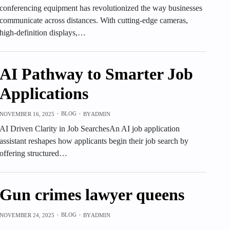
conferencing equipment has revolutionized the way businesses
communicate across distances. With cutting-edge cameras,
high-definition displays,…
AI Pathway to Smarter Job
Applications
BLOG
NOVEMBER 16, 2025
BY
ADMIN
AI Driven Clarity in Job SearchesAn AI job application
assistant reshapes how applicants begin their job search by
offering structured…
Gun crimes lawyer queens
BLOG
NOVEMBER 24, 2025
BY
ADMIN