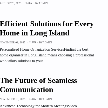
BLOG
AUGUST 26, 2025
BY
ADMIN
Efficient Solutions for Every
Home in Long Island
BLOG
NOVEMBER 01, 2025
BY
ADMIN
Personalized Home Organization ServicesFinding the best
home organizer in Long Island means choosing a professional
who tailors solutions to your…
The Future of Seamless
Communication
BLOG
NOVEMBER 10, 2025
BY
ADMIN
Advanced Technology for Modern MeetingsVideo