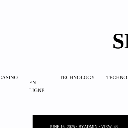
Skip
to
content
S
CASINO
CASINO
TECHNOLOGY
TECHNO
EN
LIGNE
FR
JUNE 16, 2025
BY
ADMIN
VIEW: 43