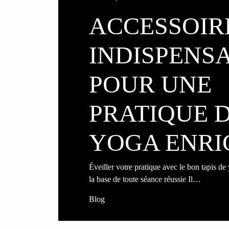
ACCESSOIR
INDISPENS
POUR UNE
PRATIQUE 
YOGA ENRI
Éveiller votre pratique avec le bon tapis de
la base de toute séance réussie Il…
Blog