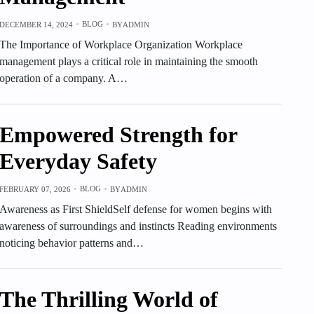
BLOG
DECEMBER 14, 2024
BY
ADMIN
The Importance of Workplace Organization Workplace
management plays a critical role in maintaining the smooth
operation of a company. A…
Empowered Strength for
Everyday Safety
BLOG
FEBRUARY 07, 2026
BY
ADMIN
Awareness as First ShieldSelf defense for women begins with
awareness of surroundings and instincts Reading environments
noticing behavior patterns and…
The Thrilling World of