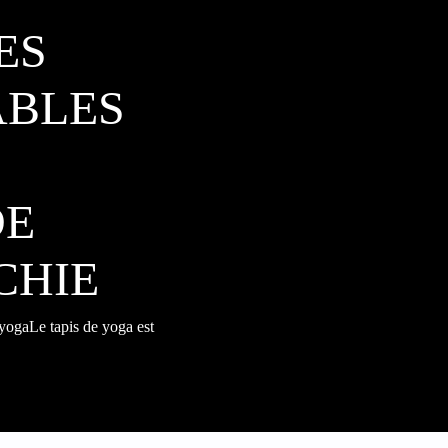
ES
ABLES
DE
CHIE
 yogaLe tapis de yoga est